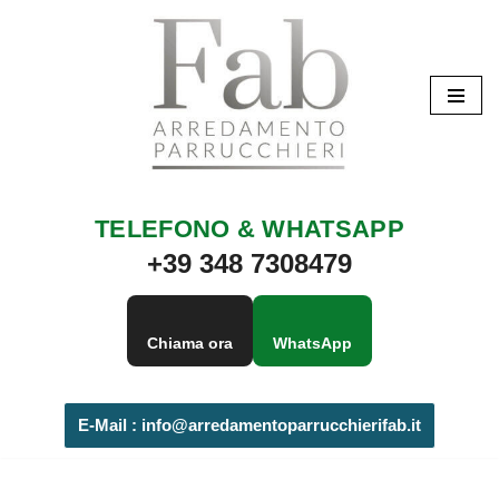
Vai
al
contenuto
TELEFONO & WHATSAPP
+39 348 7308479
Chiama ora
WhatsApp
E-Mail :
info@arredamentoparrucchierifab.it