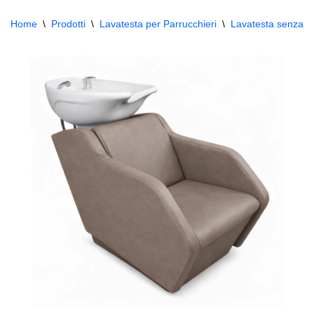
Home
\
Prodotti
\
Lavatesta per Parrucchieri
\
Lavatesta senza 