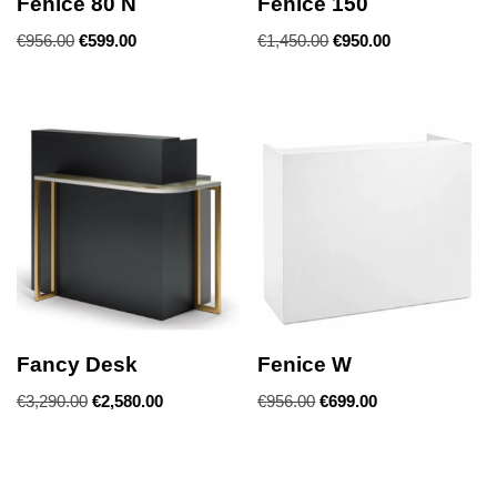
Fenice 80 N
Fenice 150
€
956.00
€
599.00
€
1,450.00
€
950.00
Fancy Desk
Fenice W
€
3,290.00
€
2,580.00
€
956.00
€
699.00