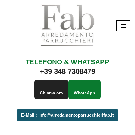
Vai
al
contenuto
TELEFONO & WHATSAPP
+39 348 7308479
Chiama ora
WhatsApp
E-Mail :
info@arredamentoparrucchierifab.it