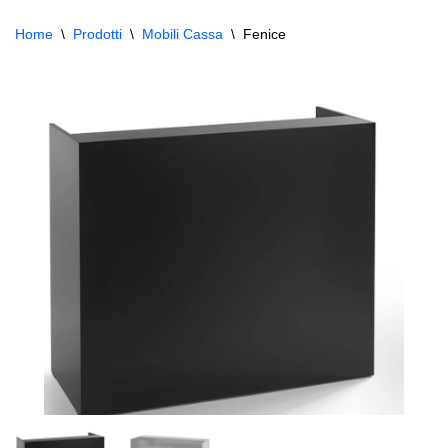
Home
\
Prodotti
\
Mobili Cassa
\
Fenice