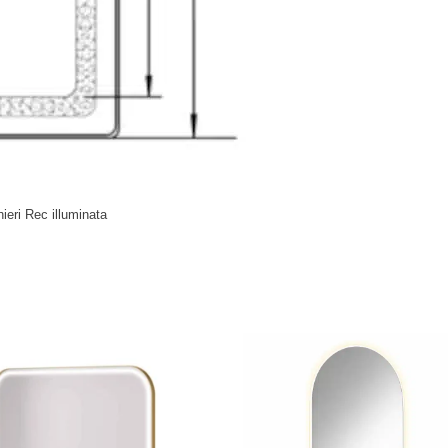
ieri Rec illuminata