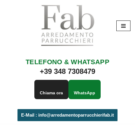
Vai
al
contenuto
TELEFONO & WHATSAPP
+39 348 7308479
Chiama ora
WhatsApp
E-Mail :
info@arredamentoparrucchierifab.it