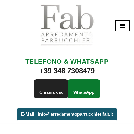
Vai
al
contenuto
TELEFONO & WHATSAPP
+39 348 7308479
Chiama ora
WhatsApp
E-Mail :
info@arredamentoparrucchierifab.it