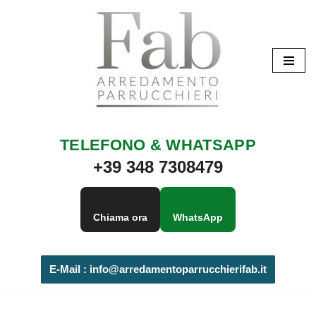
Vai
al
contenuto
TELEFONO & WHATSAPP
+39 348 7308479
Chiama ora
WhatsApp
E-Mail :
info@arredamentoparrucchierifab.it