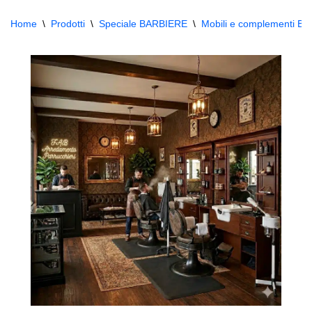
Home
\
Prodotti
\
Speciale BARBIERE
\
Mobili e complementi Bar