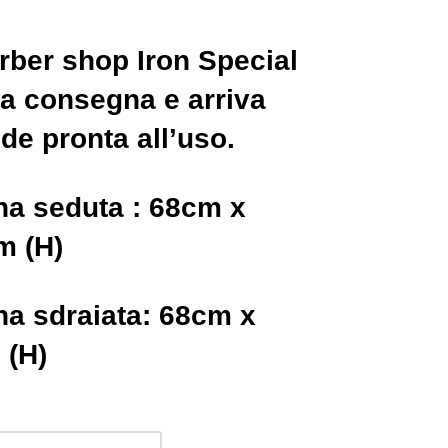
rber shop Iron Special
ta consegna e arriva
de pronta all’uso.
na seduta : 68cm x
m (H)
na sdraiata: 68cm x
 (H)