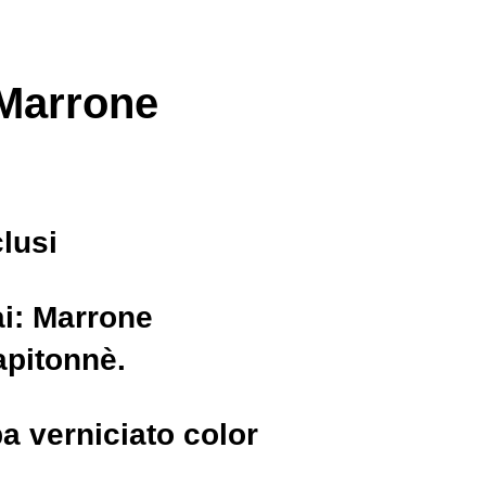
 Marrone
clusi
ai:
Marrone
apitonnè.
 verniciato color