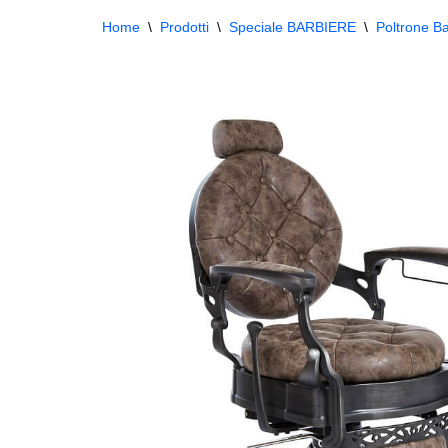
Home
\
Prodotti
\
Speciale BARBIERE
\
Poltrone Ba