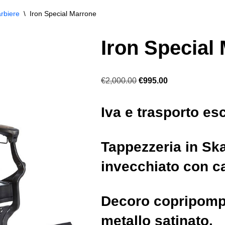
rbiere
\
Iron Special Marrone
Iron Special
€
2,000.00
€
995.00
Iva e trasporto es
Tappezzeria in Sk
invecchiato con c
Decoro copripompa
metallo satinato.