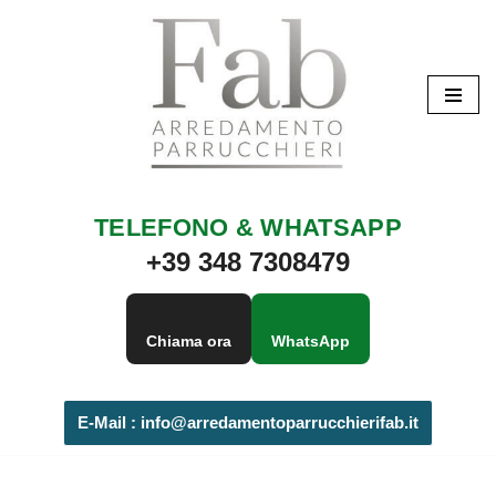
Vai
al
contenuto
TELEFONO & WHATSAPP
+39 348 7308479
Chiama ora
WhatsApp
E-Mail :
info@arredamentoparrucchierifab.it