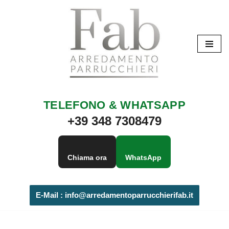
Vai
al
contenuto
TELEFONO & WHATSAPP
+39 348 7308479
Chiama ora
WhatsApp
E-Mail :
info@arredamentoparrucchierifab.it