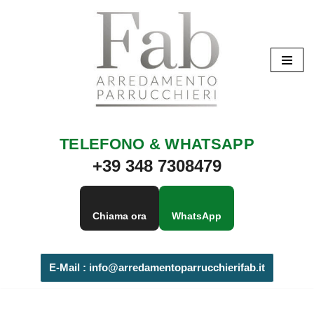
Vai
al
contenuto
TELEFONO & WHATSAPP
+39 348 7308479
Chiama ora
WhatsApp
E-Mail :
info@arredamentoparrucchierifab.it