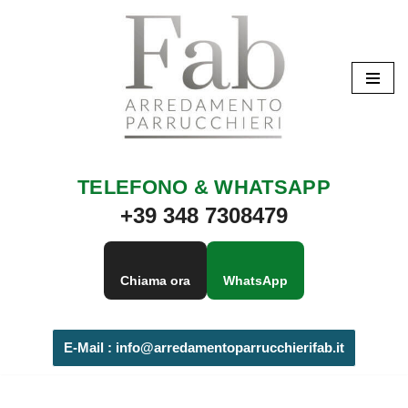
Vai
al
contenuto
TELEFONO & WHATSAPP
+39 348 7308479
Chiama ora
WhatsApp
E-Mail :
info@arredamentoparrucchierifab.it