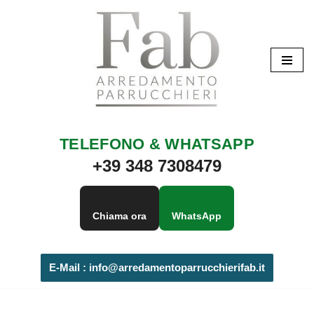
Vai
al
contenuto
TELEFONO & WHATSAPP
+39 348 7308479
Chiama ora
WhatsApp
E-Mail :
info@arredamentoparrucchierifab.it