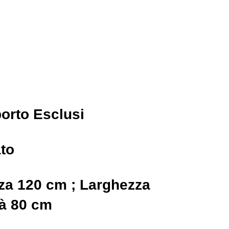
porto Esclusi
ato
zza 120 cm ; Larghezza
tà 80 cm