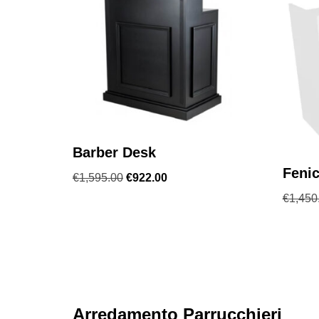
Barber Desk
Feni
€
1,595.00
€
922.00
€
1,450
Arredamento Parrucchieri