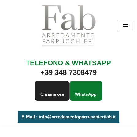
Vai
al
contenuto
TELEFONO & WHATSAPP
+39 348 7308479
Chiama ora
WhatsApp
E-Mail :
info@arredamentoparrucchierifab.it