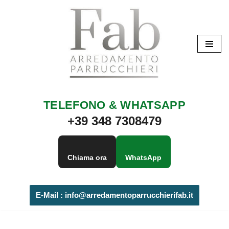
Vai
al
contenuto
TELEFONO & WHATSAPP
+39 348 7308479
Chiama ora
WhatsApp
E-Mail :
info@arredamentoparrucchierifab.it