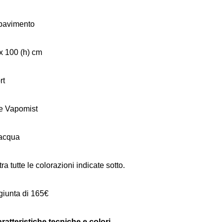
a pavimento
x 100 (h) cm
rt
re Vapomist
’acqua
ra tutte le colorazioni indicate sotto.
giunta di 165€
aratteristiche tecniche e colori