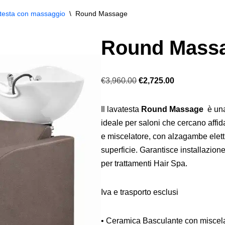
testa con massaggio
\
Round Massage
Round Mass
€
3,960.00
€
2,725.00
Il lavatesta
Round Massage
è una
ideale per saloni che cercano affid
e miscelatore, con alzagambe elettr
superficie. Garantisce installazion
per trattamenti Hair Spa.
Iva e trasporto esclusi
• Ceramica Basculante con miscelat