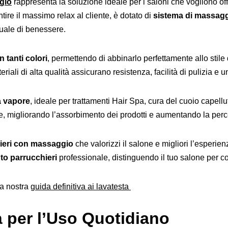
gio
rappresenta la soluzione ideale per i saloni che vogliono of
tire il massimo relax al cliente, è dotato di
sistema di massagg
tuale di benessere.
 tanti colori
, permettendo di abbinarlo perfettamente allo stile
riali di alta qualità assicurano resistenza, facilità di pulizia e u
a vapore
, ideale per trattamenti Hair Spa, cura del cuoio capellu
ole, migliorando l’assorbimento dei prodotti e aumentando la perce
hieri con massaggio
che valorizzi il salone e migliori l’esperien
o parrucchieri
professionale, distinguendo il tuo salone per co
la nostra
guida definitiva ai lavatesta
à per l’Uso Quotidiano