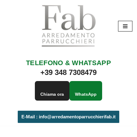
Vai
al
contenuto
TELEFONO & WHATSAPP
+39 348 7308479
Chiama ora
WhatsApp
E-Mail :
info@arredamentoparrucchierifab.it