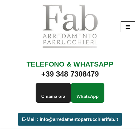
Vai
al
contenuto
TELEFONO & WHATSAPP
+39 348 7308479
Chiama ora
WhatsApp
E-Mail :
info@arredamentoparrucchierifab.it